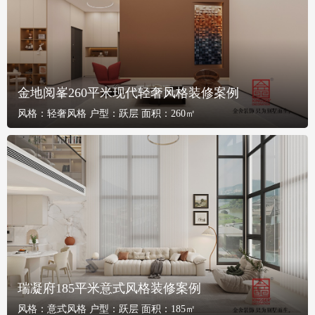
金地阅峯260平米现代轻奢风格装修案例
风格：
轻奢风格
户型：
跃层
面积：
260㎡
瑞凝府185平米意式风格装修案例
风格：
意式风格
户型：
跃层
面积：
185㎡