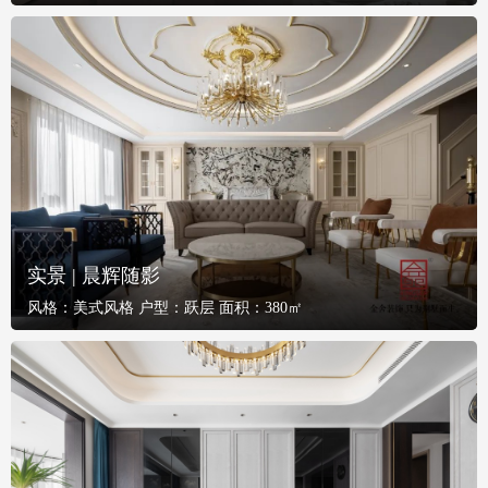
实景 | 晨辉随影
风格：
美式风格
户型：
跃层
面积：
380㎡