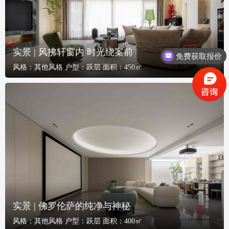
实景 | 风拂轩窗内 时光绕案前
免费获取报价
风格：
其他风格
户型：
跃层
面积：
450㎡
实景 | 佛罗伦萨的纯净与神秘
风格：
其他风格
户型：
跃层
面积：
400㎡