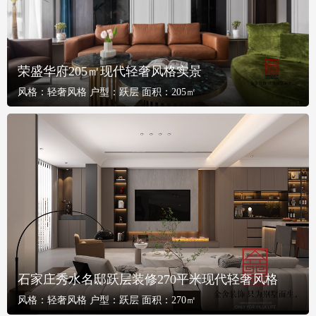
荣盛华府205㎡现代轻奢风格实景
风格：
轻奢风格
户型：
跃层
面积：
205㎡
石家庄秀水名邸跃层装修270平米现代轻奢风格
风格：
轻奢风格
户型：
跃层
面积：
270㎡