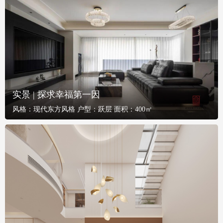
实景 | 探求幸福第一因
风格：
现代东方风格
户型：
跃层
面积：
400㎡