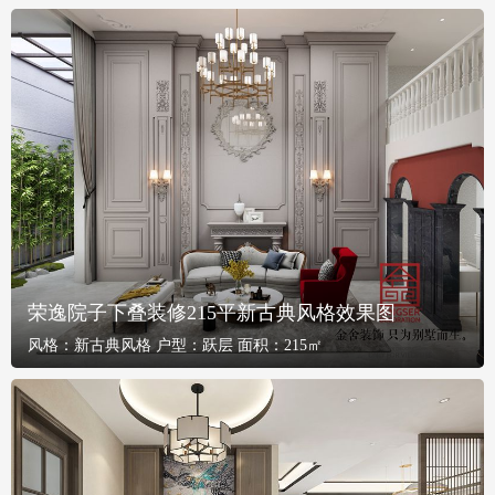
荣逸院子下叠装修215平新古典风格效果图
风格：
新古典风格
户型：
跃层
面积：
215㎡