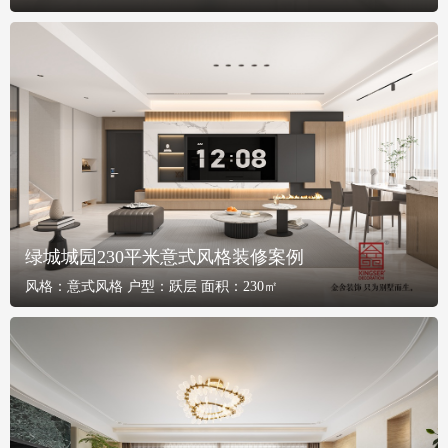
绿城城园230平米意式风格装修案例
风格：
意式风格
户型：
跃层
面积：
230㎡