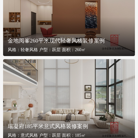
金地阅峯260平米现代轻奢风格装修案例
风格：
轻奢风格
户型：
跃层
面积：
260㎡
瑞凝府185平米意式风格装修案例
风格：
意式风格
户型：
跃层
面积：
185㎡