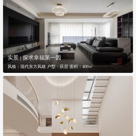
实景 | 探求幸福第一因
风格：
现代东方风格
户型：
跃层
面积：
400㎡