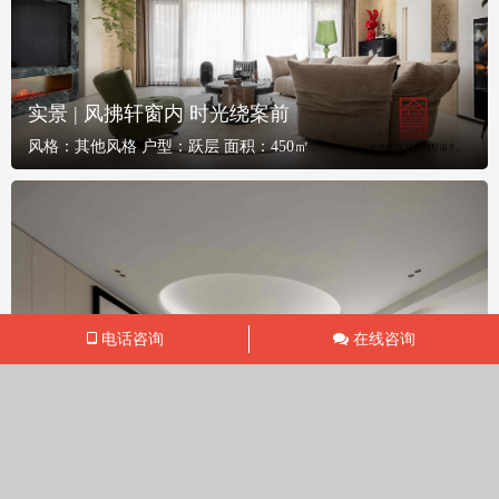
实景 | 风拂轩窗内 时光绕案前
风格：
其他风格
户型：
跃层
面积：
450㎡
电话咨询
在线咨询
实景 | 佛罗伦萨的纯净与神秘
风格：
其他风格
户型：
跃层
面积：
400㎡