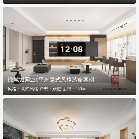
绿城城园230平米意式风格装修案例
风格：
意式风格
户型：
跃层
面积：
230㎡