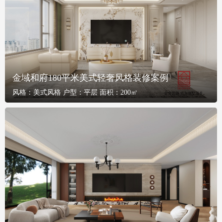
金域和府180平米美式轻奢风格装修案例
风格：
美式风格
户型：
平层
面积：
200㎡