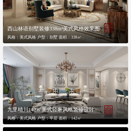
西山林语别墅装修338m²美式风格效果图
风格：
美式风格
户型：
别墅
面积：
338㎡
九里晴川142㎡美式轻奢风格装修设计
风格：
美式风格
户型：
平层
面积：
142㎡