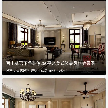
西山林语下叠装修260平米美式轻奢风格效果图
风格：
美式风格
户型：
跃层
面积：
260㎡