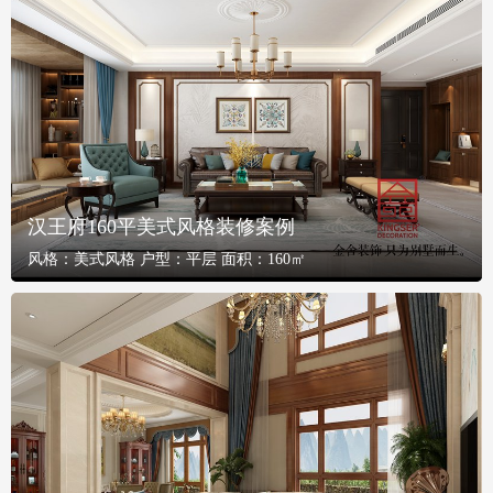
汉王府160平美式风格装修案例
风格：
美式风格
户型：
平层
面积：
160㎡