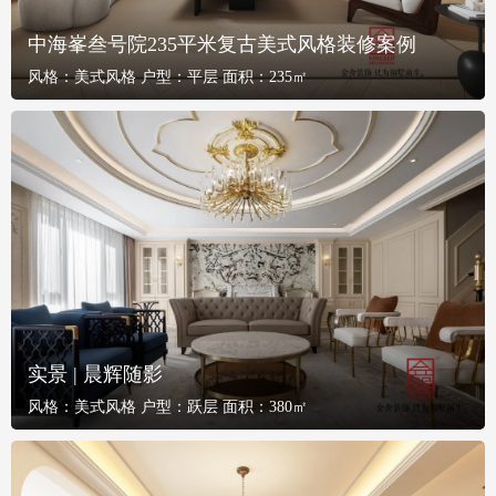
中海峯叁号院235平米复古美式风格装修案例
风格：
美式风格
户型：
平层
面积：
235㎡
实景 | 晨辉随影
风格：
美式风格
户型：
跃层
面积：
380㎡