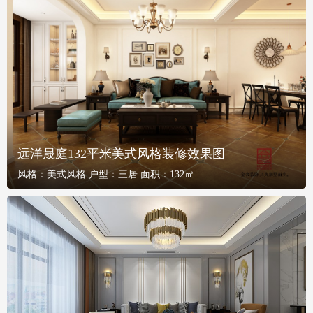
远洋晟庭132平米美式风格装修效果图
风格：
美式风格
户型：
三居
面积：
132㎡