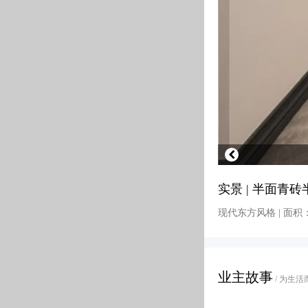
实景 | 所爱皆
预约
现代简约风格 | 面积：
业主故事
/ 为生活