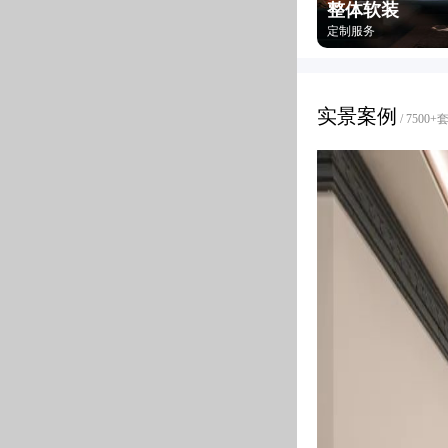
整体软装
定制服务
实景案例
/ 750