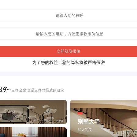
立即获取报价
为了您的权益，您的隐私将被严格保密
服务
/ 选择金舍 更是选择对品质的追求
别墅大宅
私人定制