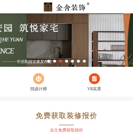
找设计师
VR实景
免费获取装修报价
业主免费获取报价