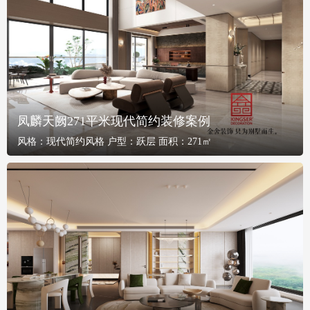
凤麟天阙271平米现代简约装修案例
风格：
现代简约风格
户型：
跃层
面积：
271㎡