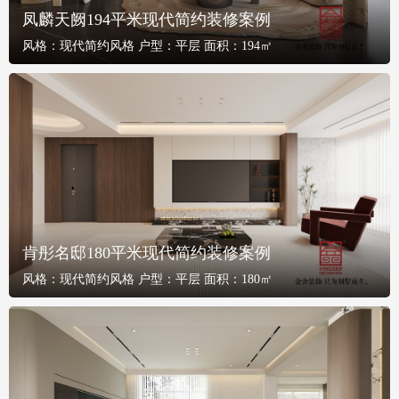
凤麟天阙194平米现代简约装修案例
风格：
现代简约风格
户型：
平层
面积：
194㎡
肯彤名邸180平米现代简约装修案例
风格：
现代简约风格
户型：
平层
面积：
180㎡