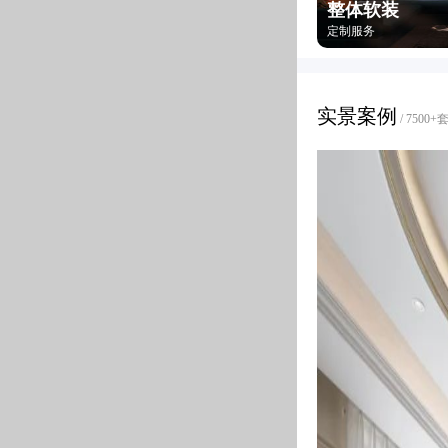
整体软装
定制服务
实景案例
/ 750