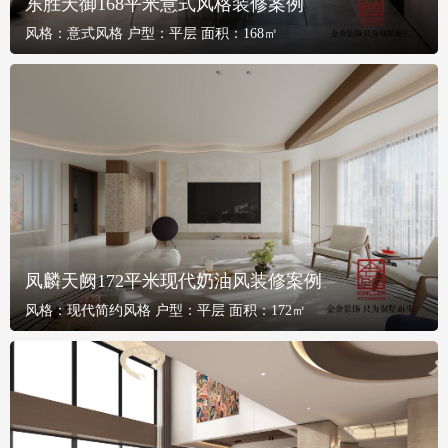
东胜天御168平米意式风格装修案例
风格：
意式风格
户型：
平层
面积：
168㎡
凤麟天阙172平米现代奶油风装修案例
风格：
现代简约风格
户型：
平层
面积：
172㎡