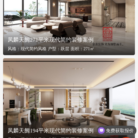
凤麟天阙271平米现代简约装修案例
风格：
现代简约风格
户型：
跃层
面积：
271㎡
凤麟天阙194平米现代简约装修案例
免费获取报价