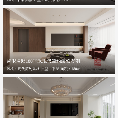
肯彤名邸180平米现代简约装修案例
风格：
现代简约风格
户型：
平层
面积：
180㎡