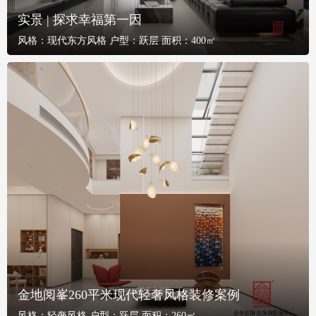
实景 | 探求幸福第一因
风格：
现代东方风格
户型：
跃层
面积：
400㎡
金地阅峯260平米现代轻奢风格装修案例
风格：
轻奢风格
户型：
跃层
面积：
260㎡