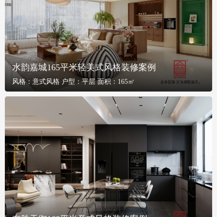
水韵嘉城165平米轻美式风格装修案例
风格：
意式风格
户型：
平层
面积：
165㎡