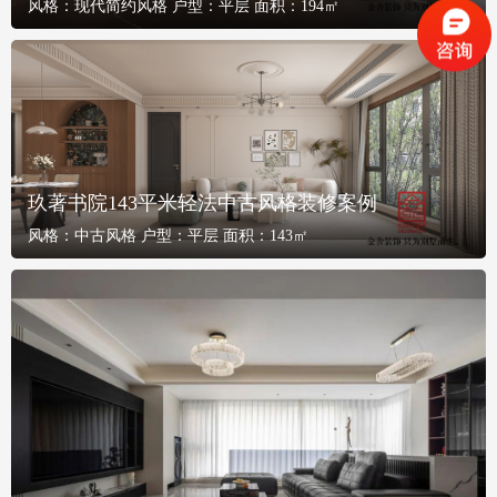
风格：
现代简约风格
户型：
平层
面积：
194㎡
玖著书院143平米轻法中古风格装修案例
风格：
中古风格
户型：
平层
面积：
143㎡