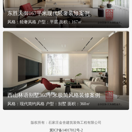
东胜天御167平米现代轻奢装修案例
风格：
轻奢风格
户型：
平层
面积：
167㎡
西山林语别墅360平米极简风格装修案例
风格：
现代简约风格
户型：
别墅
面积：
360㎡
版权所有：石家庄金舍建筑装饰工程有限公司
冀ICP备14017012号-2