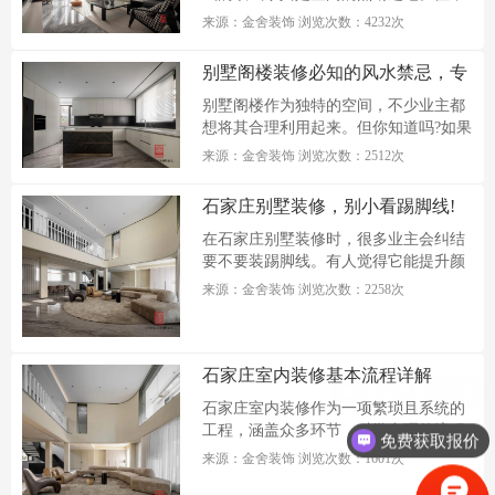
少石...
来源：金舍装饰 浏览次数：4232次
别墅阁楼装修必知的风水禁忌，专
业装修公司来支招
别墅阁楼作为独特的空间，不少业主都
想将其合理利用起来。但你知道吗?如果
忽...
来源：金舍装饰 浏览次数：2512次
石家庄别墅装修，别小看踢脚线!
这些作用太实用了
在石家庄别墅装修时，很多业主会纠结
要不要装踢脚线。有人觉得它能提升颜
值...
来源：金舍装饰 浏览次数：2258次
石家庄室内装修基本流程详解
石家庄室内装修作为一项繁琐且系统的
工程，涵盖众多环节，科学合理的流程
免费获取报价
规...
来源：金舍装饰 浏览次数：1601次