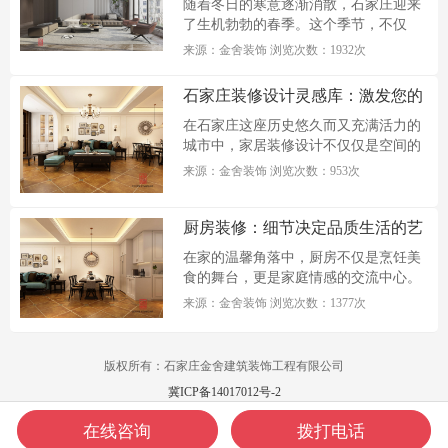
随着冬日的寒意逐渐消散，石家庄迎来
了生机勃勃的春季。这个季节，不仅
万...
来源：金舍装饰 浏览次数：1932次
石家庄装修设计灵感库：激发您的
家居创意
在石家庄这座历史悠久而又充满活力的
城市中，家居装修设计不仅仅是空间的
改...
来源：金舍装饰 浏览次数：953次
厨房装修：细节决定品质生活的艺
术
在家的温馨角落中，厨房不仅是烹饪美
食的舞台，更是家庭情感的交流中心。
一...
来源：金舍装饰 浏览次数：1377次
版权所有：石家庄金舍建筑装饰工程有限公司
冀ICP备14017012号-2
在线咨询
拨打电话
电话咨询
在线咨询