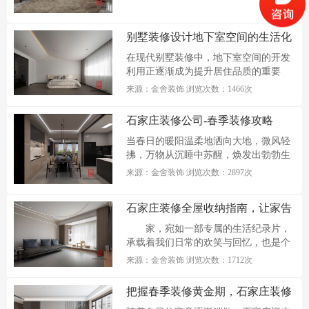
别墅装修设计地下室空间的生活化
设计探索
在现代别墅装修中，地下室空间的开发
利用正逐渐成为提升居住品质的重要
课...
来源：金舍装饰 浏览次数：1466次
石家庄装修公司-春季装修攻略
当春日的暖阳温柔地洒向大地，微风轻
拂，万物从沉睡中苏醒，焕发出勃勃生
机...
来源：金舍装饰 浏览次数：2897次
石家庄装修全屋收纳指南，让家告
别杂乱
家，宛如一部专属的生活纪录片，
承载着我们日常的欢笑与回忆，也是个
人品味的...
来源：金舍装饰 浏览次数：1712次
把握春季装修黄金期，石家庄装修
升级攻略