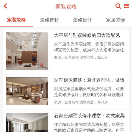
家装攻略
家装攻略
装修选材
装修设计
家居装饰
大平层与别墅装修的四大适配风
格，质感与舒适兼具
大平层作为高端住宅，凭借开阔的空间
和完善的配套，成为不少人追求的居住
选...
来源：金舍装饰 浏览次数：3285次
别墅厨房装修：避开这些坑，做饭
更轻松​
厨房是家庭里烟火气最浓的地方，可要
是装修没做好，做饭时的各种麻烦能让
人...
来源：金舍装饰 浏览次数：3671次
石家庄别墅装修小课堂：欧式家具
清洁保养全攻略
住进精心装修的欧式风格别墅，华丽大
气的欧式家具是空间的点睛之笔。但不