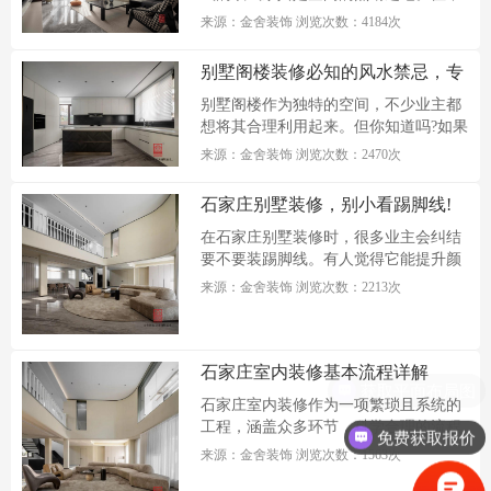
少石...
来源：金舍装饰 浏览次数：4184次
别墅阁楼装修必知的风水禁忌，专
业装修公司来支招
别墅阁楼作为独特的空间，不少业主都
想将其合理利用起来。但你知道吗?如果
忽...
来源：金舍装饰 浏览次数：2470次
石家庄别墅装修，别小看踢脚线!
这些作用太实用了
在石家庄别墅装修时，很多业主会纠结
要不要装踢脚线。有人觉得它能提升颜
值...
来源：金舍装饰 浏览次数：2213次
石家庄室内装修基本流程详解
获取平面布局图
石家庄室内装修作为一项繁琐且系统的
工程，涵盖众多环节，科学合理的流程
免费获取报价
规...
来源：金舍装饰 浏览次数：1563次