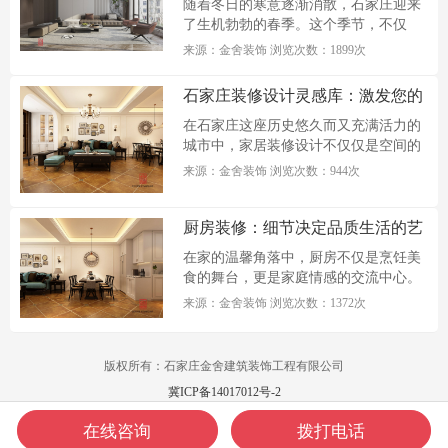
随着冬日的寒意逐渐消散，石家庄迎来
了生机勃勃的春季。这个季节，不仅
万...
来源：金舍装饰 浏览次数：1899次
石家庄装修设计灵感库：激发您的
家居创意
在石家庄这座历史悠久而又充满活力的
城市中，家居装修设计不仅仅是空间的
改...
来源：金舍装饰 浏览次数：944次
厨房装修：细节决定品质生活的艺
术
在家的温馨角落中，厨房不仅是烹饪美
食的舞台，更是家庭情感的交流中心。
一...
来源：金舍装饰 浏览次数：1372次
版权所有：石家庄金舍建筑装饰工程有限公司
冀ICP备14017012号-2
在线咨询
拨打电话
电话咨询
在线咨询