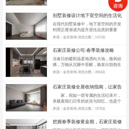
别墅装修设计地下室空间的生活化
设计探索
在现代别墅装修中，地下室空间的开发
利用正逐渐成为提升居住品质的重要
课...
来源：金舍装饰 浏览次数：1433次
石家庄装修公司-春季装修攻略
当春日的暖阳温柔地洒向大地，微风轻
拂，万物从沉睡中苏醒，焕发出勃勃生
机...
来源：金舍装饰 浏览次数：2864次
石家庄装修全屋收纳指南，让家告
别杂乱
家，宛如一部专属的生活纪录片，
承载着我们日常的欢笑与回忆，也是个
人品味的...
来源：金舍装饰 浏览次数：1678次
把握春季装修黄金期，石家庄装修
升级攻略