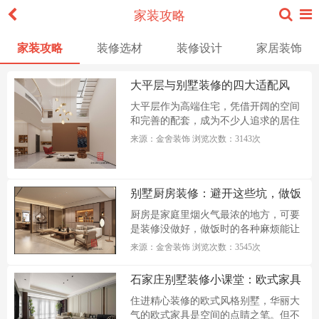
家装攻略
家装攻略
装修选材
装修设计
家居装饰
大平层与别墅装修的四大适配风
格，质感与舒适兼具
大平层作为高端住宅，凭借开阔的空间
和完善的配套，成为不少人追求的居住
选...
来源：金舍装饰 浏览次数：3143次
别墅厨房装修：避开这些坑，做饭
更轻松​
厨房是家庭里烟火气最浓的地方，可要
是装修没做好，做饭时的各种麻烦能让
人...
来源：金舍装饰 浏览次数：3545次
石家庄别墅装修小课堂：欧式家具
清洁保养全攻略
住进精心装修的欧式风格别墅，华丽大
气的欧式家具是空间的点睛之笔。但不