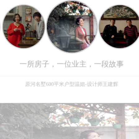
一所房子，一位业主，一段故事
生
九中心刘女士-设计师蔡颖
瀚唐小区158平米刘先
保利
原河名墅600平米户型温姐-设计师王建辉