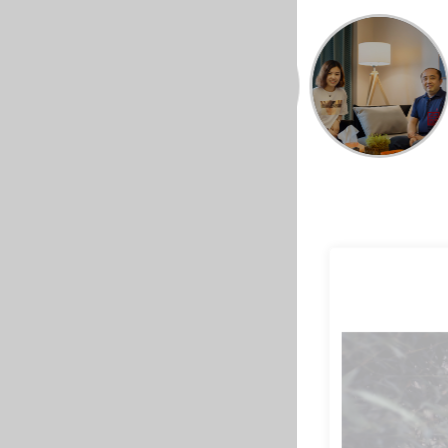
师王建辉
瀚唐小区158平米刘先生
保利拉菲公馆130平米户型刘小姐
启锐园90平米户型王先
长