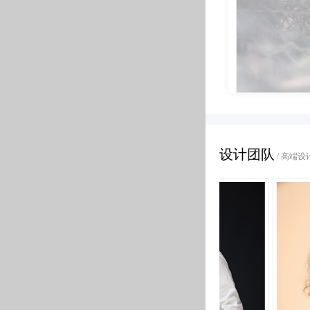
本案坐落在石家庄市天启锐园。当先生拿到钥匙时，来回踱步在每个
的世界，人们马不停蹄的寻找独属自我的生活方式，空间成为了投射
道暗沉，厨房空间采光受局限，储藏空间在某种程度上似乎很难达
空间中的每一件艺术品，每一个细节都代表着对情感的表达，也是当代生
味。不张扬，不炫耀一种随性的优雅：一种别致的精彩生活也是一
而本案的设计师武林慧通过自己对设计的理解将面积的局限打破
之旅。褪去表面的、浮夸的、繁琐俗套的奢华眼光去寻找内心的真我。
程度提升到一个新的层次，木色，白色，黑色，浑然一体并格外的
业
高级灰
拈来的东方古意，竟也能惊艳两个人的
几乎每个房间都精心设计过，颜色材料也很认真的搭配，连踢脚
最神秘的色域，浑厚有力
茶盏，笑谈四季流转，对饮山高云淡。
每个进入到这个空间的人都感到由衷的喜欢。
实
可调性让其随意搭配
的本质。温暖的色泽成为空间的焦
深邃、宁静、高雅、神秘都不足以形容
这种调调不仅有范儿
设计团队
/ 高端
当时金
还藏有大师的设计格调
接
沏一杯普洱茶
游走黑白之间，没有黑的刚硬，也无白的纯粹，
小
带着幽幽的意境之美，泛着淡淡的柔和之光，
素常岁月。一组
这就是东方高级灰的生活美学。
家是每个人的博
点，结合画框与
还好遇见
我是长九中心的房子，个人喜欢偏美式
了蔡老师，蔡老师很用，每次去工地，
式元素与现代材质的巧妙兼柔，营造了一种独特的东方美，在现