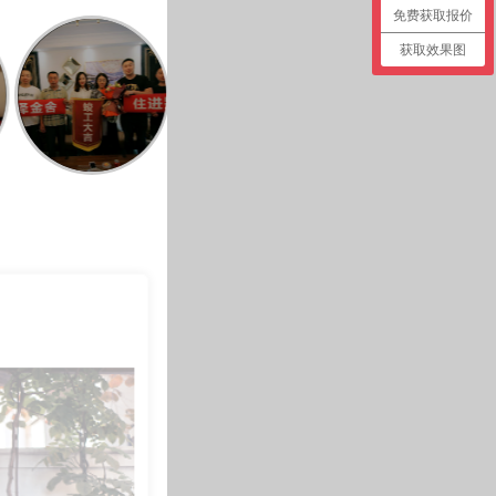
免费获取报价
获取效果图
生
拉菲公馆130平米户型刘小姐
启锐园90平米户型王先生
长九中心刘女士-设计师