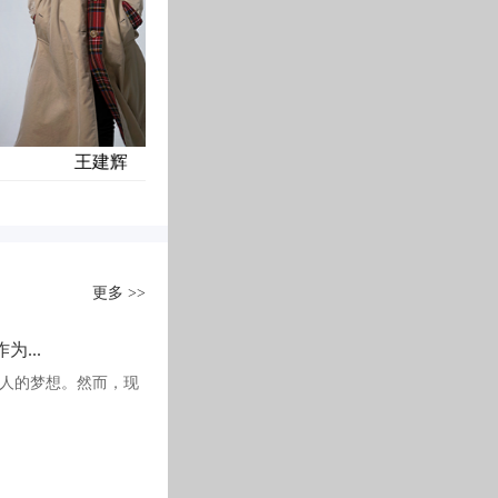
室内的一瞬间，你会被室内斑斓的色彩所吸引，这个被誉为最抢眼、流行的家居风
那么“性冷淡”。
厅时，转角区域并不是以往见到客餐厅的传统结合，而是用一个开放式的阅读区域
。
王建辉
蔡颖
主而言，传统可能
计师尽力提炼出来的
活的情感充盈在
更多 >>
新中式”装饰风格中，又得到了全新的阐
...
人的梦想。然而，现
在装饰细节上崇尚自然情趣的精雕细
当夜幕降临
在这个安静惬意的空间里阅读工作
有温度有情调
整个
石家庄装修公司