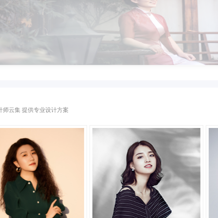
房间---两房的户型，空间不大，走
本案坐落
自我的一
立于纷扰的世界，人们马不停蹄
到满足。
道暗沉，
活精神和
面镜子。空间中的每一件艺术品
，运用丰富的色彩将整体空间的明亮
项目交付后
奢华退潮，大巧而不工的东方美学韵味。不张扬，不炫耀一种随
而本案的
人文探索之旅。褪去表面的、浮
协调。
主刘女士对这个家非常满意
门艺术，只待我们细细品味
程度提升
线都选择了最极简最朴素的一款，让
还原度达到了100%
几乎每个
景效果要比效果图还要好!
每个进入
谈到这次装修经验
深邃
刘女士回忆道
设计师云集 提供专业设计方案
舍给我最直接的印象就是很专业
触后发现又很认真、负责!
生茶，摘一曲春华丝竹，一花合欢温心志，是信手拈来的东方古意，竟
游走黑白
编探访了业主刘女士一家
带着幽幽
桌椅，一缕时光，一众好友，于阳光深处，倾心布茶盏，笑谈四季流转，
听听她在此次装修中
这
物馆，唯有让生活融合在自然中，才能彰显住宅的本质。温暖的色泽
对金舍的感受
挂饰等装饰，带来几分文艺与高雅韵味。
风，简单清新自然的设计比较适合我，但是我比较忙，还好遇见
都会把最新的施工照片发给我，
石家庄金舍装饰
╱设计诠释annotation╱
在中国文化风靡全球的现今时代，中式元素与现代材质的巧妙
代中有吐露出恒久弥香的东方韵味。