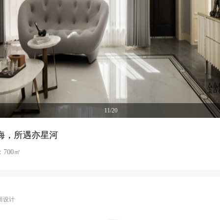
11/20
山海，所遇亦星河
700㎡
而设计