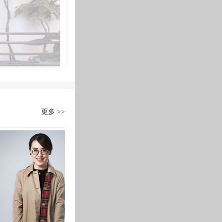
在石家庄市天启锐园。当先生拿到钥匙时，来回踱步在每个房间---两房的户型，空
的寻找独属自我的生活方式，空间成为了投射自我的一
厨房空间采光受局限，储藏空间在某种程度上似乎很难达到满足。
，每一个细节都代表着对情感的表达，也是当代生活精神和
性的优雅：一种别致的精彩生活也是一
设计师武林慧通过自己对设计的理解将面积的局限打破，运用丰富的色彩将整体空
项目交付后
夸的、繁琐俗套的奢华眼光去寻找内心的真我。
到一个新的层次，木色，白色，黑色，浑然一体并格外的协调。
业主刘女士对这个家非常
高级灰
房间都精心设计过，颜色材料也很认真的搭配，连踢脚线都选择了最极简最朴素的
还原度达到了100%
最神秘的色域，浑厚有力
到这个空间的人都感到由衷的喜欢。
实景效果要比效果图还要
可调性让其随意搭配
谈到这次装修经验
、宁静、高雅、神秘都不足以形容
刘女士回忆道
这种调调不仅有范儿
更多 >>
当时金舍给我最直接的印象就
还藏有大师的设计格调
接触后发现又很认真、负
也能惊艳两个人的
之间，没有黑的刚硬，也无白的纯粹，
小编探访了业主刘女士一
的意境之美，泛着淡淡的柔和之光，
对饮山高云淡。
听听她在此次装修中
就是东方高级灰的生活美学。
成为空间的焦
对金舍的感受
我是长九中心的房子，个人喜欢偏美式风，简单清新自然的设计
了蔡老师，蔡老师很用，每次去工地，都会把最新的施工照片发给
兼柔，营造了一种独特的东方美，在现