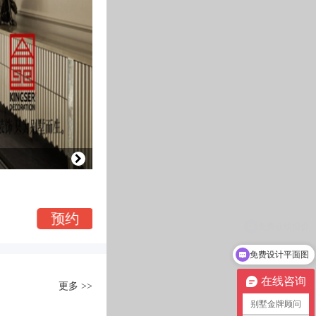
荣盛华府210平米现代新东方装修实景
预约
现代东方风格 | 面积：210㎡
免费设计平面图
在线咨询
更多 >>
别墅金牌顾问