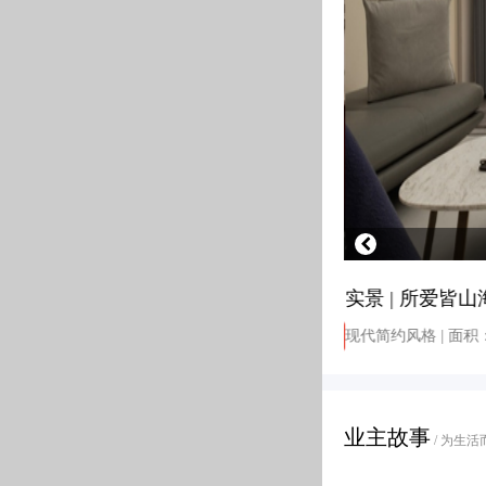
实景 | 所爱皆
预约
现代简约风格 | 面积：
业主故事
/ 为生活