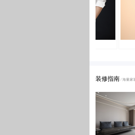
当进入到室内的一瞬间，你会被室内斑斓的色彩所吸引，这个被
生活在现代都市的业主而言，传统可能
有传说中的那么“性冷淡”。
家居元素的运用都是设计师尽力提炼出来的
而步入客厅时，转角区域并不是以往见到客餐厅的传统结合，而
着不同的情感，对于生活的情感充盈在
统的餐厅。
活本质。
曹小
闫振明
当中式被大部分
就会对生活和空间
精品。同样对于
装修指南
/ 海量家
新中式的设计之
这种传统的审美观念在“新中式”装饰风格中，又得到了全新的阐
对称均衡，端正稳健，而在装饰细节上崇尚自然情趣的精雕细
当夜幕降临
学精神和海纳百川的气势。
在这个安静惬意的空间里阅读
有温度有情调
客厅是整个
石家庄装修公司