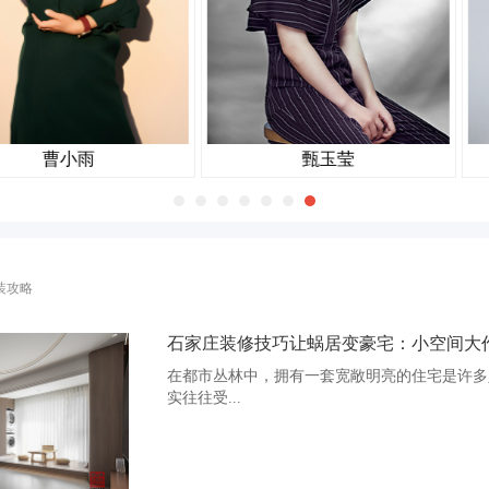
誉为最抢眼、流行的家居风格也并没
当进入到
丨客厅—Living Room丨
有传说中的
是用一个开放式的阅读区域代替了传
而步入客
统的餐厅
雨
甄玉莹
人理解为“厚重、深色调、沉稳”的属性时，对于生活在现代都市的业
的调性产生束缚......每一个小的细节，每一个家居元素的运用都是设
新中式特有的家居之中，每一个设计的手法都掺杂着不同的情感，对于生
装攻略
中，家是情感交融的地方，也是人们最想回归的生活本质。
中国传统居室非常讲究空间的层次感，这种传统的审美观念在“
石家庄装修技巧让蜗居变豪宅：小空间大作为
释。
在都市丛林中，拥有一套宽敞明亮的住宅是许多
本案室内装饰艺术的特点是总体布局对称均衡，端正稳健，而
实往往受...
琢、富于变化，充分体现出中国传统美学精神和海纳百川的气势。
工作
丨餐厅—Dining Room丨
客厅是