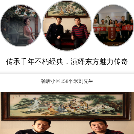
传承千年不朽经典，演绎东方魅力传奇
颖
600平米户型温姐-设计师王建辉
保利拉菲公馆130平米户型
瀚唐小区158平米刘先生