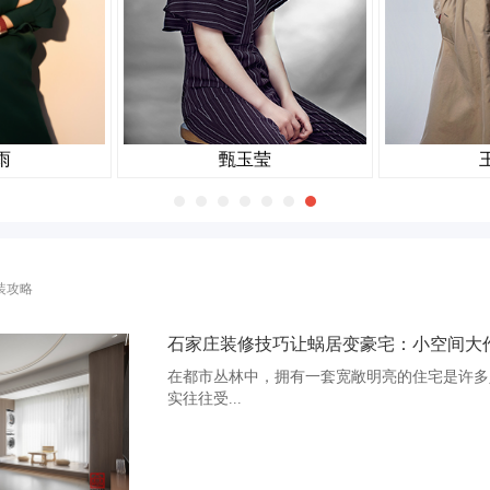
格也并没
当进入到室内的一瞬间，你会被室内
调、沉稳”的属性时，对于生活在现代都市的业主而言，传统可能
有传说中的那么“性冷淡”。
代替了传
..每一个小的细节，每一个家居元素的运用都是设计师尽力提炼出来的
而步入客厅时，转角区域并不是以往
，每一个设计的手法都掺杂着不同的情感，对于生活的情感充盈在
统的餐厅。
方，也是人们最想回归的生活本质。
tation╱
全球的现今时代，中式元素与现代材质的巧妙兼柔，营造了一种独特
雨
甄玉莹
久弥香的东方韵味。
Room丨
装攻略
石家庄装修技巧让蜗居变豪宅：小空间大作为
在都市丛林中，拥有一套宽敞明亮的住宅是许多
实往往受...
在
客厅是整个
石家庄装修公司