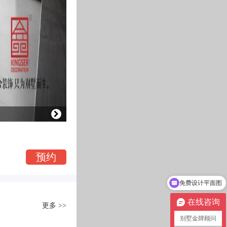
荣盛御府500平米法式风格装修实景
预约
混搭风格 | 面积：500㎡
免费设计平面图
在线咨询
更多 >>
别墅金牌顾问