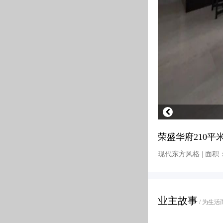
荣盛华府210
预约
现代东方风格 | 面积：
业主故事
/ 为生活