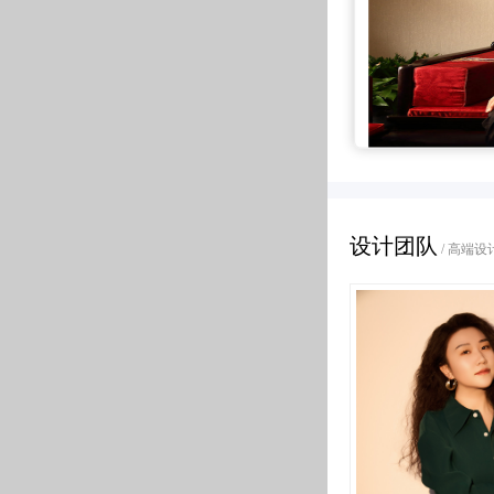
石家庄市天启锐园。当先生拿到钥匙时，来回踱步在每个房间---两房的户型，空
的寻找独属自我的生活方式，空间成为了投射自我的一
厨房空间采光受局限，储藏空间在某种程度上似乎很难达到满足。
，每一个细节都代表着对情感的表达，也是当代生活精神和
的优雅：一种别致的精彩生活也是一
设计师武林慧通过自己对设计的理解将面积的局限打破，运用丰富的色彩将整体空
项目交付后
夸的、繁琐俗套的奢华眼光去寻找内心的真我。
到一个新的层次，木色，白色，黑色，浑然一体并格外的协调。
业主刘女士对这个家非常
高级灰
艳两个人的
房间都精心设计过，颜色材料也很认真的搭配，连踢脚线都选择了最极简最朴素的
沏一杯普洱茶生茶，摘一曲春华丝竹
还原度达到了100%
最神秘的色域，浑厚有力
高云淡。
到这个空间的人都感到由衷的喜欢。
素常岁月。一组桌椅，一缕时光，一众
实景效果要比效果图还要好
可调性让其随意搭配
间的焦
家是每个人的博物馆，唯有让生活融
谈到这次装修经验
宁静、高雅、神秘都不足以形容
奢华退潮，大巧
点，结合画框与挂饰等装饰，带来几分
刘女士回忆道
这种调调不仅有范儿
设计团队
门艺术，只待我
/ 高端
当时金舍给我最直接的印象就是
还藏有大师的设计格调
接触后发现又很认真、负责
间，没有黑的刚硬，也无白的纯粹，
小编探访了业主刘女士一
的意境之美，泛着淡淡的柔和之光，
听听她在此次装修中
就是东方高级灰的生活美学。
对金舍的感受
我是长九中心的房子，个人喜欢偏美式风，简单清新自然的设计比
了蔡老师，蔡老师很用，每次去工地，都会把最新的施工照片发给
柔，营造了一种独特的东方美，在现