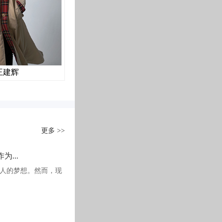
斑斓的色彩所吸引，这个被誉为最抢眼、流行的家居风格也并没
丨客厅—Living Room丨
当中式被大部分人理解为“厚重、深色调、沉稳”的属性时，对
见到客餐厅的传统结合，而是用一个开放式的阅读区域代替了传
就会对生活和空间的调性产生束缚......每一个小的细节，每一个
精品。同样对于新中式特有的家居之中，每一个设计的手法都掺杂
新中式的设计之中，家是情感交融的地方，也是人们最想回归的生
的东方美，在现
王建辉
蔡颖
更多 >>
中国传统居室非常讲究空间的层次感
...
释。
人的梦想。然而，现
本案室内装饰艺术的特点是总体布局
当夜幕降临
琢、富于变化，充分体现出中国传统
这个安静惬意的空间里阅读工作
有温度有情调
本案作为
石家庄别墅装修
丨餐厅—Dining Room丨