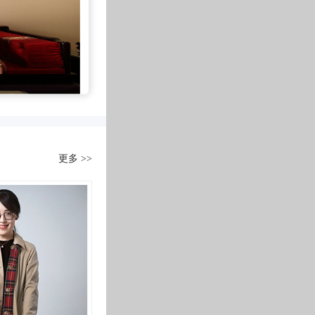
拿到钥匙时，来回踱步在每个房间---两房的户型，空间不大，走
方式，空间成为了投射自我的一
立于纷
空间在某种程度上似乎很难达到满足。
情感的表达，也是当代生活精神和
面镜子
计的理解将面积的局限打破，运用丰富的色彩将整体空间的明亮
项目交付后
奢华退潮，大巧而不工的东方美学韵
光去寻找内心的真我。
人文探
，黑色，浑然一体并格外的协调。
业主刘女士对这个家非常满意
门艺术，只待我们细细品味
料也很认真的搭配，连踢脚线都选择了最极简最朴素的一款，让
沏一杯普洱茶生茶，摘一曲春华丝竹，一花合欢温心志，是信手
还原度达到了100%
力
喜欢。
素常岁月。一组桌椅，一缕时光，一众好友，于阳光深处，倾心布
实景效果要比效果图还要好!
家是每个人的博物馆，唯有让生活融合在自然中，才能彰显住宅
谈到这次装修经验
足以形容
的精彩生活也是一
点，结合画框与挂饰等装饰，带来几分文艺与高雅韵味。
刘女士回忆道
更多 >>
当时金舍给我最直接的印象就是很专业
调
接触后发现又很认真、负责!
无白的纯粹，
小编探访了业主刘女士一家
柔和之光，
听听她在此次装修中
学。
对金舍的感受
中心的房子，个人喜欢偏美式风，简单清新自然的设计比较适合我，但是我比较忙，
，蔡老师很用，每次去工地，都会把最新的施工照片发给我，
石家庄金舍装饰
╱设计诠释annotation╱
在中国文化风靡全球的现今时代，中
代中有吐露出恒久弥香的东方韵味。