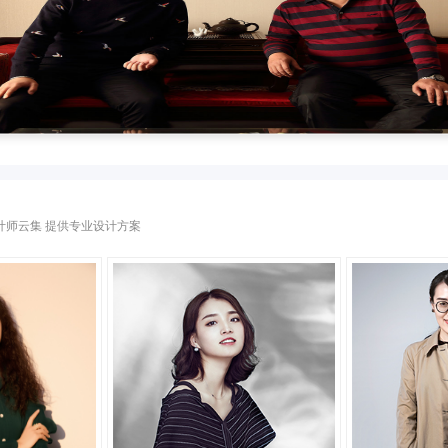
间不大，走
本案坐落在石家庄市天启锐园。当先生
立于纷扰的世界，人们马不停蹄的寻找独属自我的生活
道暗沉，厨房空间采光受局限，储藏
面镜子。空间中的每一件艺术品，每一个细节都代表着对
间的明亮
而本案的设计师武林慧通过自己对设
人文探索之旅。褪去表面的、浮夸的、繁琐俗套的奢华眼
满意
程度提升到一个新的层次，木色，白色
高级灰
一款，让
，一花合欢温心志，是信手拈来的东方古意，竟也能惊艳两个人的
几乎每个房间都精心设计过，颜色材
最神秘的色域，浑厚有
好友，于阳光深处，倾心布茶盏，笑谈四季流转，对饮山高云淡。
!
每个进入到这个空间的人都感到由衷的
可调性让其随意搭配
合在自然中，才能彰显住宅的本质。温暖的色泽成为空间的焦
深邃、宁静、高雅、神秘都不
而不工的东方美学韵味。不张扬，不炫耀一种随性的优雅：一种别致
文艺与高雅韵味。
这种调调不仅有范儿
们细细品味
设计师云集 提供专业设计方案
很专业
还藏有大师的设计格
!
游走黑白之间，没有黑的刚硬，也
家
带着幽幽的意境之美，泛着淡淡的
这就是东方高级灰的生活美
较适合我，但是我比较忙，还好遇见
我是长九
我，
石家庄金舍装饰
了蔡老师