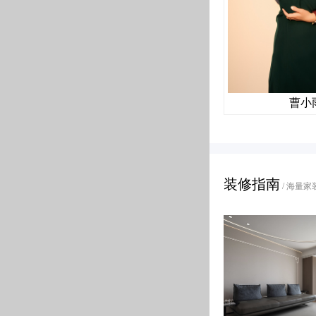
室内的一瞬间，你会被室内斑斓的色彩所吸引，这个被誉为最抢眼、流行的家居风
，传统可能
那么“性冷淡”。
当中式被大部分人理解为“厚重、深色
提炼出来的
厅时，转角区域并不是以往见到客餐厅的传统结合，而是用一个开放式的阅读区域
就会对生活和空间的调性产生束缚....
感充盈在
。
精品。同样对于新中式特有的家居之中
新中式的设计之中，家是情感交融的地
╱设计诠释anno
在中国文化风靡
曹小
闫振明
代中有吐露出恒
丨客厅—Living 
装修指南
/ 海量家
中式”装饰风格中，又得到了全新的阐
装饰细节上崇尚自然情趣的精雕细
当夜幕降临
在这个安静惬意的空间里阅读工作
有温度有情调
本案作为
石家庄别墅装修
整个
石家庄装修公司