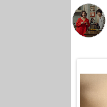
拉菲公馆130平米户型刘小姐
启锐园90平米户型王先生
长九中心刘女士-设计师蔡
原河名墅