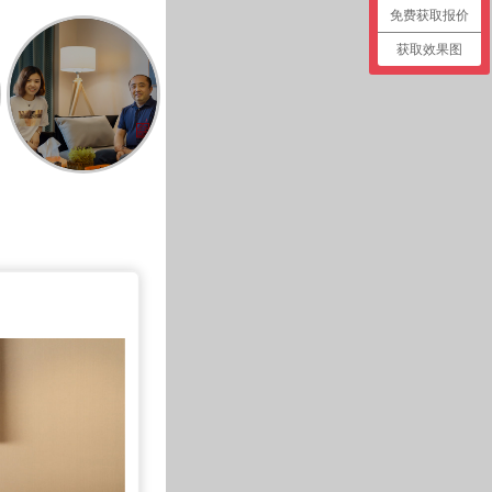
免费获取报价
获取效果图
刘小姐
启锐园90平米户型王先生
长九中心刘女士-设计师蔡颖
原河名墅600平米户型温姐-设