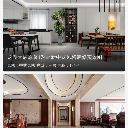
龙湖天宸原著174㎡新中式风格装修实景图
风格：
中式风格
户型：
三居
面积：
174㎡