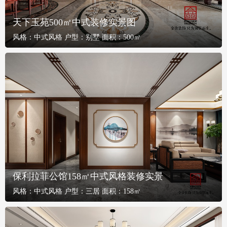
天下玉苑500㎡中式装修实景图
风格：
中式风格
户型：
别墅
面积：
500㎡
保利拉菲公馆158㎡中式风格装修实景
风格：
中式风格
户型：
三居
面积：
158㎡