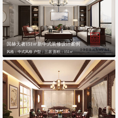
国赫天著151㎡新中式装修设计案例
风格：
中式风格
户型：
三居
面积：
151㎡