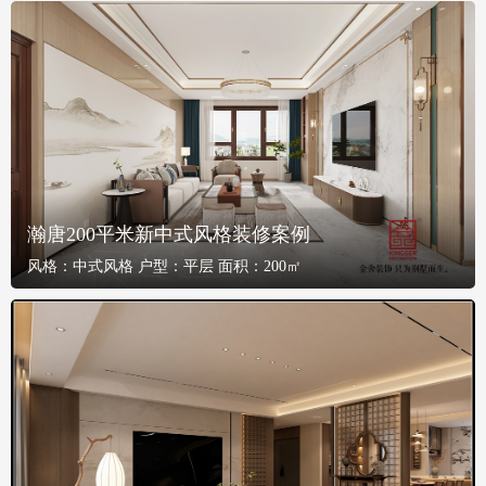
瀚唐200平米新中式风格装修案例
风格：
中式风格
户型：
平层
面积：
200㎡