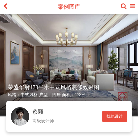
案例图库
荣盛华府178平米中式风格装修效果图
风格：
中式风格
户型：
四居
面积：
178㎡
蔡颖
找他设计
高级设计师