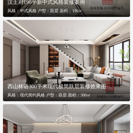
汉王府190平新中式风格装修案例
风格：
中式风格
户型：
跃层
面积：
190㎡
西山林语300平米现代极简跃层装修效果图
风格：
现代简约风格
户型：
跃层
面积：
300㎡