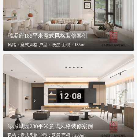
瑞凝府185平米意式风格装修案例
风格：
意式风格
户型：
跃层
面积：
185㎡
绿城城园230平米意式风格装修案例
风格：
意式风格
户型：
跃层
面积：
230㎡