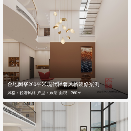
金地阅峯260平米现代轻奢风格装修案例
风格：
轻奢风格
户型：
跃层
面积：
260㎡