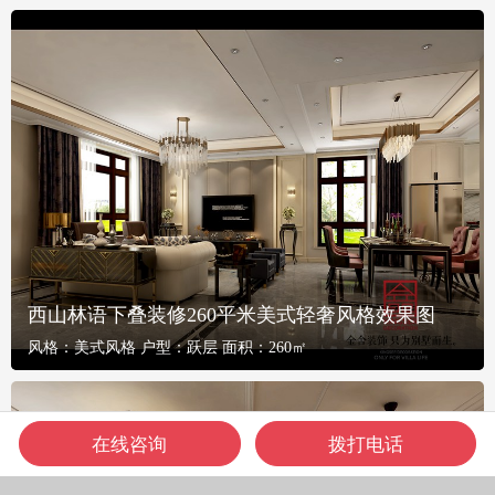
西山林语下叠装修260平米美式轻奢风格效果图
风格：
美式风格
户型：
跃层
面积：
260㎡
在线咨询
拨打电话
电话咨询
在线咨询