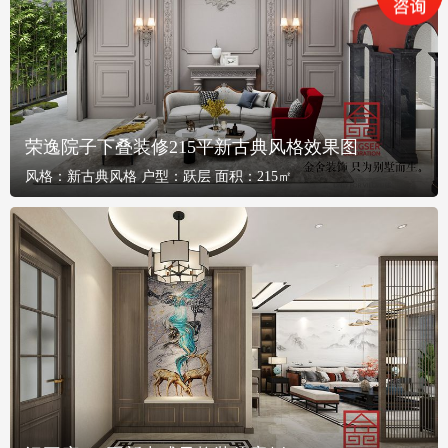
荣逸院子下叠装修215平新古典风格效果图
风格：
新古典风格
户型：
跃层
面积：
215㎡