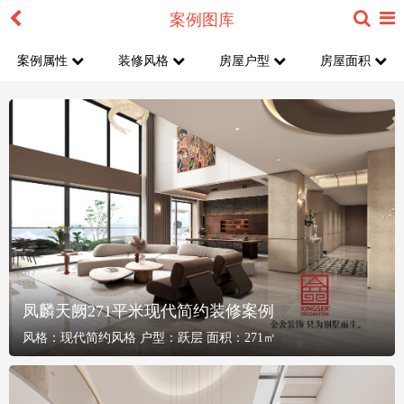
案例图库
案例属性
装修风格
房屋户型
房屋面积
凤麟天阙271平米现代简约装修案例
风格：
现代简约风格
户型：
跃层
面积：
271㎡