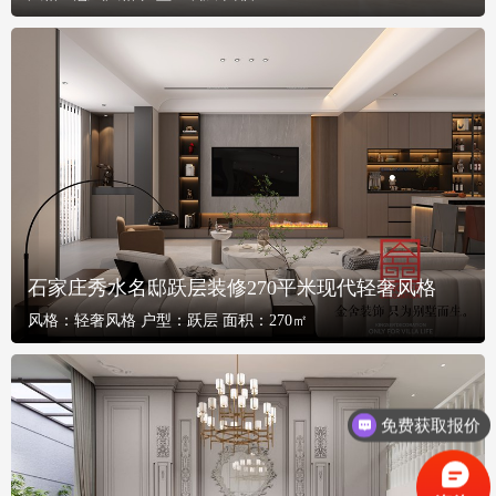
石家庄秀水名邸跃层装修270平米现代轻奢风格
风格：
轻奢风格
户型：
跃层
面积：
270㎡
免费获取报价