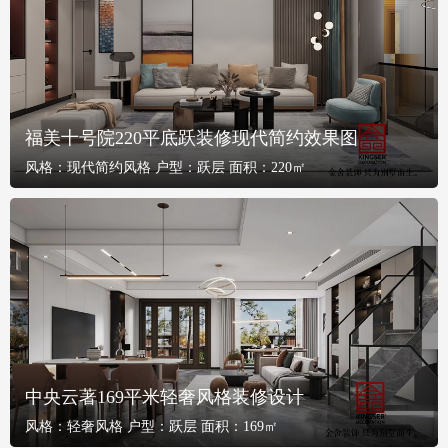
福美十号院220平底跃装修现代简约效果图
风格：
现代简约风格
户型：
跃层
面积：
220㎡
中央云著169平米轻奢风格装修设计
风格：
轻奢风格
户型：
跃层
面积：
169㎡