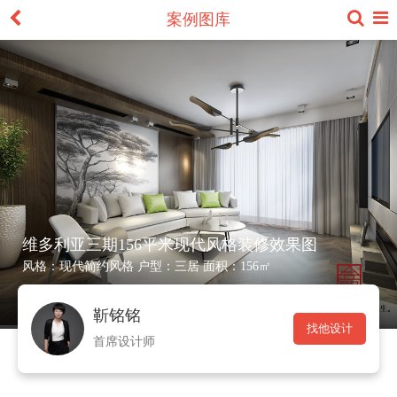
案例图库
维多利亚三期156平米现代风格装修效果图
风格：
现代简约风格
户型：
三居
面积：
156㎡
靳铭铭
找他设计
首席设计师