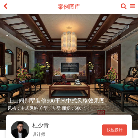
案例图库
上山间别墅装修500平米中式风格效果图
风格：
中式风格
户型：
别墅
面积：
500㎡
杜少青
找他设计
设计师