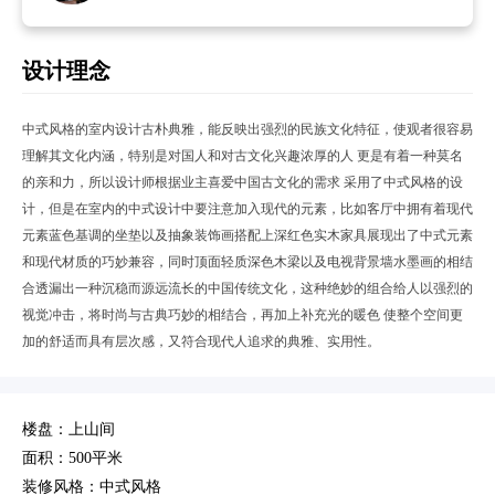
设计理念
中式风格的室内设计古朴典雅，能反映出强烈的民族文化特征，使观者很容易
理解其文化内涵，特别是对国人和对古文化兴趣浓厚的人 更是有着一种莫名
的亲和力，所以设计师根据业主喜爱中国古文化的需求 采用了中式风格的设
计，但是在室内的中式设计中要注意加入现代的元素，比如客厅中拥有着现代
元素蓝色基调的坐垫以及抽象装饰画搭配上深红色实木家具展现出了中式元素
和现代材质的巧妙兼容，同时顶面轻质深色木梁以及电视背景墙水墨画的相结
合透漏出一种沉稳而源远流长的中国传统文化，这种绝妙的组合给人以强烈的
视觉冲击，将时尚与古典巧妙的相结合，再加上补充光的暖色 使整个空间更
加的舒适而具有层次感，又符合现代人追求的典雅、实用性。
楼盘：上山间
面积：500平米
装修风格：中式风格