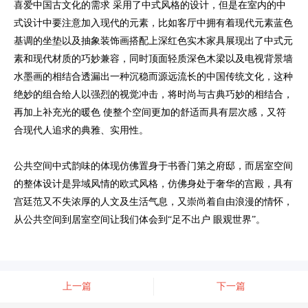
喜爱中国古文化的需求 采用了中式风格的设计，但是在室内的中
式设计中要注意加入现代的元素，比如客厅中拥有着现代元素蓝色
基调的坐垫以及抽象装饰画搭配上深红色实木家具展现出了中式元
素和现代材质的巧妙兼容，同时顶面轻质深色木梁以及电视背景墙
水墨画的相结合透漏出一种沉稳而源远流长的中国传统文化，这种
绝妙的组合给人以强烈的视觉冲击，将时尚与古典巧妙的相结合，
再加上补充光的暖色 使整个空间更加的舒适而具有层次感，又符
合现代人追求的典雅、实用性。
公共空间中式韵味的体现仿佛置身于书香门第之府邸，而居室空间
的整体设计是异域风情的欧式风格，仿佛身处于奢华的宫殿，具有
宫廷范又不失浓厚的人文及生活气息，又崇尚着自由浪漫的情怀，
从公共空间到居室空间让我们体会到“足不出户 眼观世界”。
上一篇
下一篇