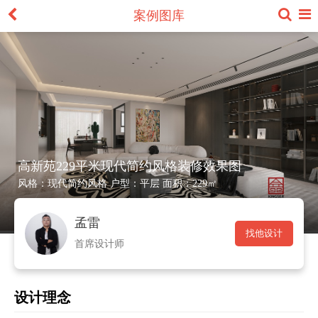
案例图库
高新苑229平米现代简约风格装修效果图
风格：
现代简约风格
户型：
平层
面积：
229㎡
孟雷
找他设计
首席设计师
设计理念