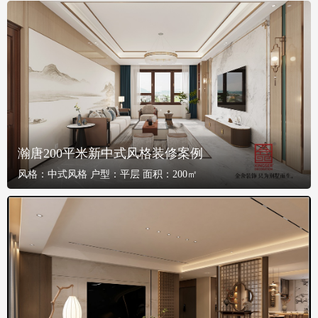
瀚唐200平米新中式风格装修案例
风格：
中式风格
户型：
平层
面积：
200㎡