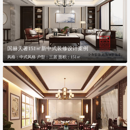
国赫天著151㎡新中式装修设计案例
风格：
中式风格
户型：
三居
面积：
151㎡