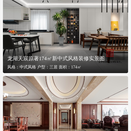
龙湖天宸原著174㎡新中式风格装修实景图
风格：
中式风格
户型：
三居
面积：
174㎡