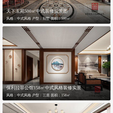
天下玉苑500㎡中式装修实景图
风格：
中式风格
户型：
别墅
面积：
500㎡
保利拉菲公馆158㎡中式风格装修实景
风格：
中式风格
户型：
三居
面积：
158㎡