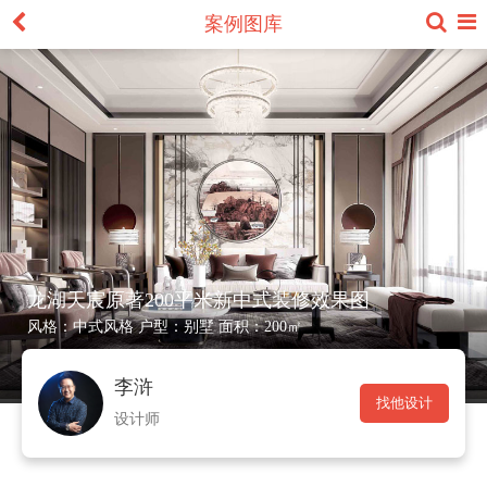
案例图库
龙湖天宸原著200平米新中式装修效果图
风格：
中式风格
户型：
别墅
面积：
200㎡
李浒
找他设计
设计师