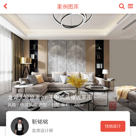
案例图库
龙湖天宸原著200平中式装修效果图
风格：
中式风格
户型：
别墅
面积：
200㎡
靳铭铭
找他设计
首席设计师