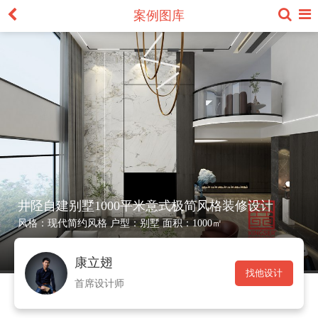
案例图库
井陉自建别墅1000平米意式极简风格装修设计
风格：
现代简约风格
户型：
别墅
面积：
1000㎡
康立翅
找他设计
首席设计师